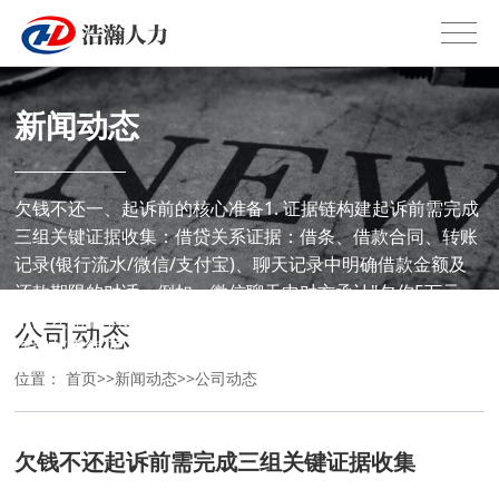
新闻动态
欠钱不还一、起诉前的核心准备1. 证据链构建起诉前需完成
三组关键证据收集：‌借贷关系证据‌：借条、借款合同、转账
记录(银行流水/微信/支付宝)、聊天记录中明确借款金额及
还款期限的对话。例如，微信聊天中对方承认"欠你5万元，
下月还"的记录可作为关键证据‌1。‌催款证据‌：书面催款函(需
公司动态
保留邮寄凭证)、短信
位置：
首页
>>
新闻动态
>>
公司动态
欠钱不还起诉前需完成三组关键证据收集